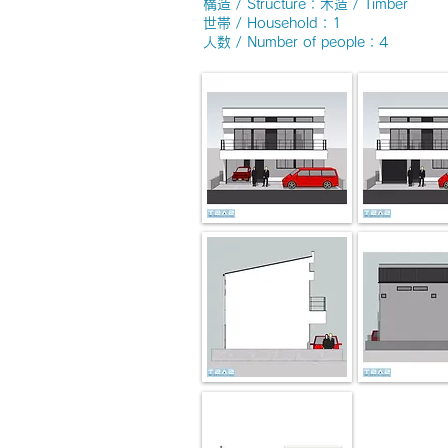
構造 / Structure：木造 / Timber
世帯 / Household：1
人数 / Number of people：4