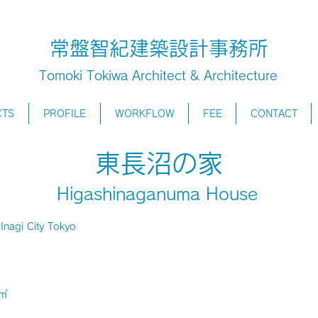
常盤智紀建築設計事務所
Tomoki Tokiwa Architect & Architecture
CTS
PROFILE
WORKFLOW
FEE
CONTACT
東長沼の家
Higashinaganuma
House
agi City Tokyo
4㎡